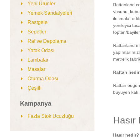
Yeni Ürünler
Rattanland.co
yosunu, kubu
Yemek Sandalyeleri
ile imalat edi
Rastgele
yenileyici ta
Sepetler
toptan/bayile
Raf ve Depolama
Rattanland mo
Yatak Odası
yapımlarımızl
metrelik fabr
Lambalar
Masalar
Rattan nedir
Oturma Odası
Rattan bugün
Çeşitli
büyüyen katı 
Kampanya
Fazla Stok Ucuzluğu
Hasır 
Hasır nedir?