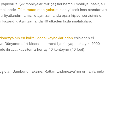
 yapıyoruz. Şık mobilyalarımız çeşitleribambu mobilya, hasır, su
lmaktandır.
Tüm rattan mobilyalarımız
en yüksek inşa standartları
etli fiyatlandırmamız ile aynı zamanda eşsiz kişisel servisimizle,
 ün kazandık. Aynı zamanda 40 ülkeden fazla imalatçılara,
donezya'nın en kaliteli doğal kaynaklarından
esinlenen el
m ve Dünyanın dört köşesine ihracat işlerini yapmaktayız. 9000
de ihracat kapsitemiz her ay 40 konteynır (40 feet).
i boş olan Bambunun aksine, Rattan Endonezya'nın ormanlarında