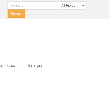
 ALıCıLAR
İLETIşIM