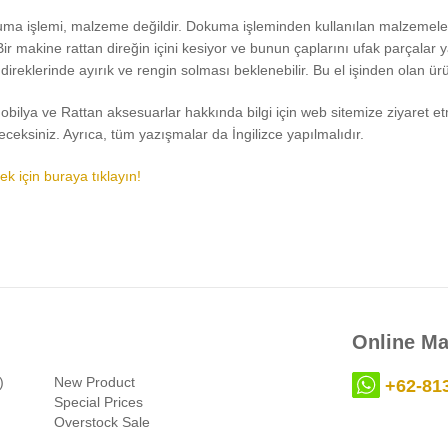
uma işlemi, malzeme değildir. Dokuma işleminden kullanılan malzemelerin 
Bir makine rattan direğin içini kesiyor ve bunun çaplarını ufak parçalar 
 direklerinde ayırık ve rengin solması beklenebilir. Bu el işinden olan ürün
ilya ve Rattan aksesuarlar hakkında bilgi için web sitemize ziyaret etm
ceksiniz. Ayrıca, tüm yazışmalar da İngilizce yapılmalıdır.
k için buraya tıklayın!
Online Ma
)
New Product
+62-81
Special Prices
Overstock Sale