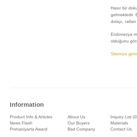
Hasır bir dok
gelmektedir. 
dolayı, rattan
Endonezya mob
olduğunu göre
Sitemize girme
Information
Product Info & Articles
About Us
Inquiry List (0
News Flash
Our Buyers
Materials
Primaniyarta Award
Bad Company
Contact Us