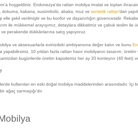
m'a hoşgeldiniz. Endonezya'da rattan mobilya imalat ve toptan ihracatı
, dokuma, kabana, susümbülü, abaka, muz ve
sentetik rattan
'dan yapı
lip elle şekil verilmiştir ve bu konfor ve dayanırlığın güvencesidir. Rekab
sarım ile mükkemel arayışımız, detaylara dikkatimiz ve çabuk teslim ile
r ve perakende dükkânlarına satış yapıyoruz.
bilya ve aksesuarlarla evinizdeki ambiyansına değer katın ve bunu
En
a yapabilirsiniz. 10 yıldan fazla rattan hasır mobilyanın tasarım, üreti
ikamizdan bugünlerde üretim kapsitemiz her ay 20 konteynır (40 feet) ve
?
lerde kullanılan en eski doğal mobilya maddelerinden arasındadır. İç
bir ağaç sarmaşığı'dır.
Mobilya